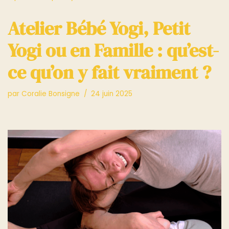
Atelier Bébé Yogi, Petit
Yogi ou en Famille : qu’est-
ce qu’on y fait vraiment ?
par
Coralie Bonsigne
24 juin 2025