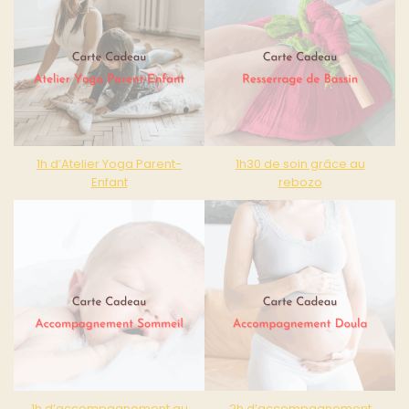
1h d’Atelier Yoga Parent-
1h30 de soin grâce au
Enfant
rebozo
1h d’accompagnement au
2h d’accompagnement