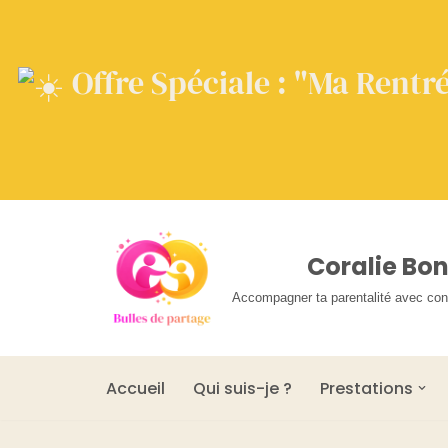
Offre Spéciale : "Ma Rentré
Aller
Coralie Bo
au
Accompagner ta parentalité avec confi
contenu
Accueil
Qui suis-je ?
Prestations