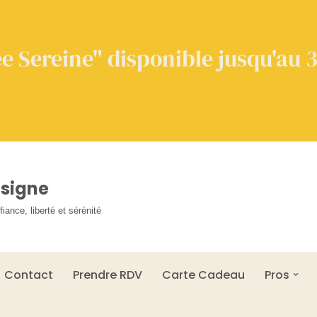
e Sereine" disponible jusqu'au 3
nsigne
ance, liberté et sérénité
Contact
Prendre RDV
Carte Cadeau
Pros